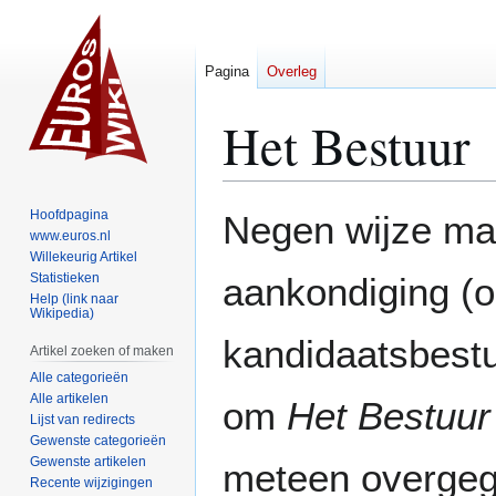
Pagina
Overleg
Het Bestuur
Naar
Naar
Hoofdpagina
Negen wijze man
navigatie
zoeken
www.euros.nl
Willekeurig Artikel
springen
springen
Statistieken
aankondiging (
Help (link naar
Wikipedia)
kandidaatsbestu
Artikel zoeken of maken
Alle categorieën
Alle artikelen
om
Het Bestuur
Lijst van redirects
Gewenste categorieën
Gewenste artikelen
meteen overgega
Recente wijzigingen