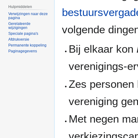
Hulpmiddelen
bestuursvergad
Verwijzingen naar deze
pagina
Gerelateerde
volgende dingen
wijzigingen
Speciale pagina's
Afdrukversie
Bij elkaar kon
Permanente koppeling
Paginagegevens
verenigings-er
Zes personen 
vereniging gen
Met negen man
verkiezingscam