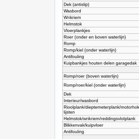
Dek (antislip)
Wasbord
Wrikriem
Helmstok
Vloerplankjes
Roer (onder en boven waterlijn)
Romp
Romp/kiel (onder waterlijn)
Antifouling
Kuipbankjes houten delen garagedak
Romp/roer (boven waterlijn)
Romp/roer/kiel (onder waterlijn)
Dek
Interieur/wasbord
Rioolplank/dieptemeterplank/motorho
lijsten
Helmstok/wrikriem/reddingsvlotplank
Blikkenvak/kuipvloer
Antifouling