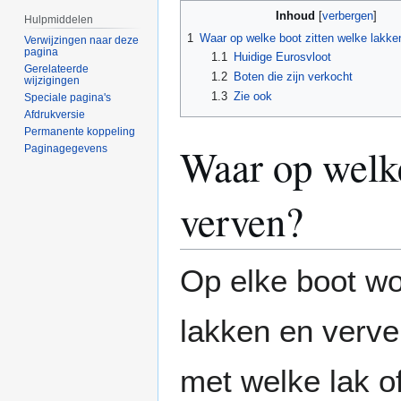
Naar
Naar
Inhoud
Hulpmiddelen
navigatie
zoeken
1
Waar op welke boot zitten welke lakke
Verwijzingen naar deze
springen
springen
pagina
1.1
Huidige Eurosvloot
Gerelateerde
1.2
Boten die zijn verkocht
wijzigingen
1.3
Zie ook
Speciale pagina's
Afdrukversie
Permanente koppeling
Waar op welke
Paginagegevens
verven?
Op elke boot wo
lakken en verve
met welke lak o