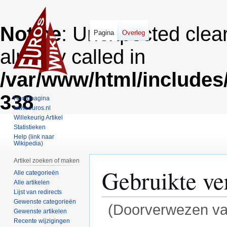
Notice
: Unexpected clea
Pagina
Overleg
already called in
/var/www/html/includes
338
Hoofdpagina
www.euros.nl
Willekeurig Artikel
Statistieken
Help (link naar
Wikipedia)
Artikel zoeken of maken
Gebruikte ve
Alle categorieën
Alle artikelen
Lijst van redirects
Gewenste categorieën
(Doorverwezen v
Gewenste artikelen
Recente wijzigingen