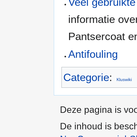
Veel gebruikte
informatie ove
Pantsercoat en
Antifouling
Categorie
:
Kluswiki
Deze pagina is voo
De inhoud is besc