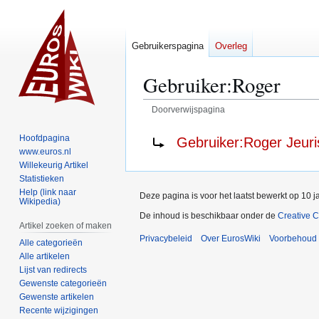
Gebruikerspagina
Overleg
Gebruiker
:
Roger
Doorverwijspagina
Naar
Naar
Doorverwijzing naar:
Hoofdpagina
Gebruiker:Roger Jeur
navigatie
zoeken
www.euros.nl
springen
springen
Willekeurig Artikel
Statistieken
Help (link naar
Deze pagina is voor het laatst bewerkt op 10 
Wikipedia)
De inhoud is beschikbaar onder de
Creative 
Artikel zoeken of maken
Privacybeleid
Over EurosWiki
Voorbehoud
Alle categorieën
Alle artikelen
Lijst van redirects
Gewenste categorieën
Gewenste artikelen
Recente wijzigingen