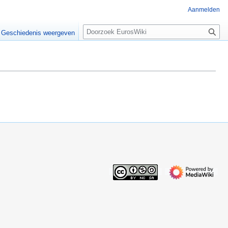
Aanmelden
Z
Geschiedenis weergeven
o
e
k
e
n