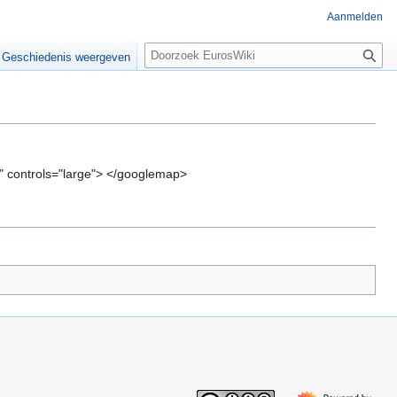
Aanmelden
Z
Geschiedenis weergeven
o
e
k
e
n
" controls="large"> </googlemap>