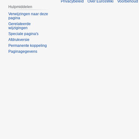
Privacybeleid
Over EurosWiki
Voorbehoud
Hulpmiddelen
Verwijzingen naar deze
pagina
Gerelateerde
wijzigingen
Speciale pagina's
Afdrukversie
Permanente koppeling
Paginagegevens