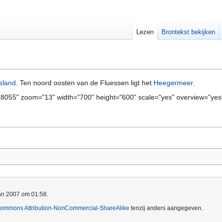
Lezen
Brontekst bekijken
sland
. Ten noord oosten van de Fluessen ligt het
Heegermeer
.
8055" zoom="13" width="700" height="600" scale="yes" overview="yes
jan 2007 om 01:58.
Commons Attribution-NonCommercial-ShareAlike
tenzij anders aangegeven.