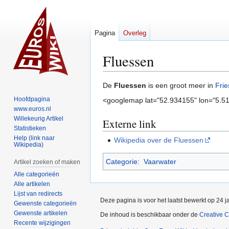
Pagina
Overleg
Fluessen
Naar
Naar
De
Fluessen
is een groot meer in
Frie
navigatie
zoeken
Hoofdpagina
<googlemap lat="52.934155" lon="5.51
springen
springen
www.euros.nl
Willekeurig Artikel
Externe link
Statistieken
Help (link naar
Wikipedia over de Fluessen
Wikipedia)
Categorie
:
Vaarwater
Artikel zoeken of maken
Alle categorieën
Alle artikelen
Lijst van redirects
Deze pagina is voor het laatst bewerkt op 24 
Gewenste categorieën
Gewenste artikelen
De inhoud is beschikbaar onder de
Creative 
Recente wijzigingen