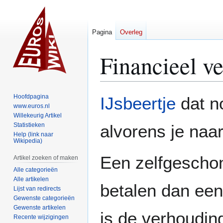
Pagina
Overleg
Financieel ve
Naar
Naar
Hoofdpagina
IJsbeertje
dat n
navigatie
zoeken
www.euros.nl
Willekeurig Artikel
springen
springen
Statistieken
alvorens je naa
Help (link naar
Wikipedia)
Een zelfgeschon
Artikel zoeken of maken
Alle categorieën
Alle artikelen
betalen dan een 
Lijst van redirects
Gewenste categorieën
Gewenste artikelen
is de verhouding
Recente wijzigingen