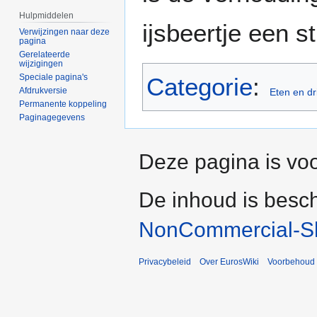
Hulpmiddelen
ijsbeertje een s
Verwijzingen naar deze
pagina
Gerelateerde
wijzigingen
Speciale pagina's
Categorie
:
Afdrukversie
Eten en dr
Permanente koppeling
Paginagegevens
Deze pagina is voo
De inhoud is besc
NonCommercial-Sh
Privacybeleid
Over EurosWiki
Voorbehoud