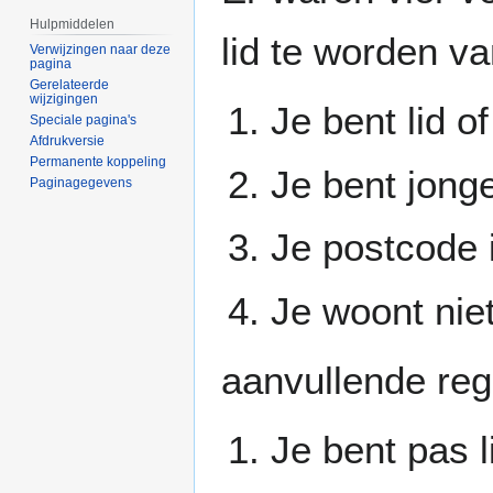
Hulpmiddelen
lid te worden v
Verwijzingen naar deze
pagina
Gerelateerde
wijzigingen
Je bent lid o
Speciale pagina's
Afdrukversie
Permanente koppeling
Je bent jonge
Paginagegevens
Je postcode 
Je woont nie
aanvullende reg
Je bent pas l