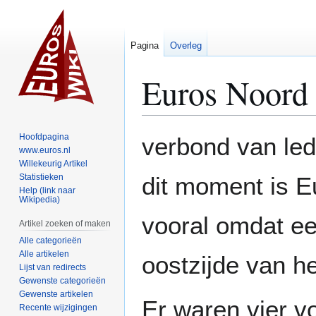
Pagina
Overleg
Euros Noord
Naar
Naar
Hoofdpagina
verbond van le
navigatie
zoeken
www.euros.nl
Willekeurig Artikel
springen
springen
Statistieken
dit moment is E
Help (link naar
Wikipedia)
vooral omdat ee
Artikel zoeken of maken
Alle categorieën
Alle artikelen
oostzijde van h
Lijst van redirects
Gewenste categorieën
Gewenste artikelen
Er waren vier 
Recente wijzigingen