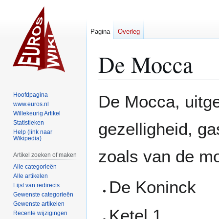
Pagina
Overleg
De Mocca
Naar
Naar
Hoofdpagina
De Mocca, uitge
navigatie
zoeken
www.euros.nl
Willekeurig Artikel
springen
springen
Statistieken
gezelligheid, g
Help (link naar
Wikipedia)
zoals van de mo
Artikel zoeken of maken
Alle categorieën
Alle artikelen
De Koninck
Lijst van redirects
Gewenste categorieën
Gewenste artikelen
Ketel 1
Recente wijzigingen