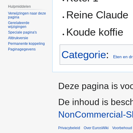
Hulpmiddelen
Reine Claude
Verwijzingen naar deze
pagina
Gerelateerde
wijzigingen
Koude koffie
Speciale pagina's
Afdrukversie
Permanente koppeling
Paginagegevens
Categorie
:
Eten en dr
Deze pagina is voo
De inhoud is besc
NonCommercial-Sh
Privacybeleid
Over EurosWiki
Voorbehoud