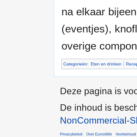
na elkaar bijee
(eventjes), kno
overige compon
Categorieën
:
Eten en drinken
Rece
Deze pagina is voo
De inhoud is besc
NonCommercial-Sh
Privacybeleid
Over EurosWiki
Voorbehoud