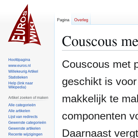
Pagina
Overleg
Couscous met
Naar
Naar
Hoofdpagina
Couscous met pi
navigatie
zoeken
www.euros.nl
Willekeurig Artikel
springen
springen
Statistieken
geschikt is voor
Help (link naar
Wikipedia)
makkelijk te mak
Artikel zoeken of maken
Alle categorieën
Alle artikelen
componenten vo
Lijst van redirects
Gewenste categorieën
Gewenste artikelen
Daarnaast vergt 
Recente wijzigingen