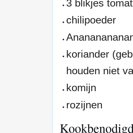
3 blikjes toma
chilipoeder
Anananananan
koriander (ge
houden niet va
komijn
rozijnen
Kookbenodig