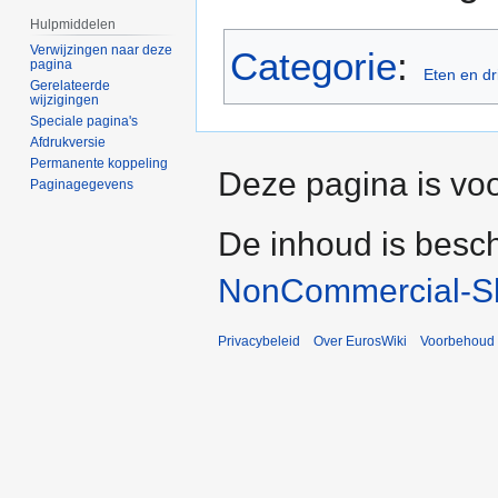
Hulpmiddelen
Verwijzingen naar deze
Categorie
:
pagina
Eten en dr
Gerelateerde
wijzigingen
Speciale pagina's
Afdrukversie
Permanente koppeling
Deze pagina is voo
Paginagegevens
De inhoud is besc
NonCommercial-Sh
Privacybeleid
Over EurosWiki
Voorbehoud