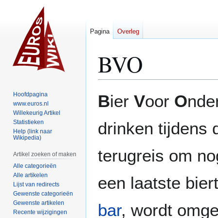
Pagina
Overleg
BVO
Naar
Naar
Hoofdpagina
B
ier
V
oor
O
nde
navigatie
zoeken
www.euros.nl
Willekeurig Artikel
springen
springen
Statistieken
drinken tijdens
Help (link naar
Wikipedia)
terugreis om nog
Artikel zoeken of maken
Alle categorieën
Alle artikelen
een laatste bier
Lijst van redirects
Gewenste categorieën
Gewenste artikelen
bar
, wordt omge
Recente wijzigingen