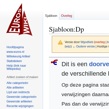
Sjabloon
Overleg
Sjabloon
:
Dp
Versie door
Wgodlieb
(
overleg
|
b
(
wijz
)
← Oudere versie
| Huidige 
Hoofdpagina
www.euros.nl
Willekeurig Artikel
Naar
Naar
Statistieken
Dit is een
doorve
navigatie
zoeken
Help (link naar
Wikipedia)
springen
springen
de verschillende
Artikel zoeken of maken
Alle categorieën
Op deze pagina staa
Alle artikelen
Lijst van redirects
verwijzingen daarna
Gewenste categorieën
Gewenste artikelen
Pas dan de verwijzi
Recente wijzigingen