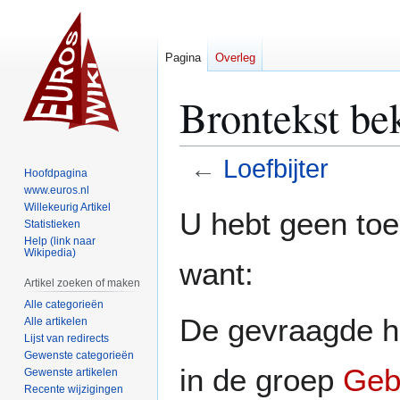
Pagina
Overleg
Brontekst bek
←
Loefbijter
Hoofdpagina
www.euros.nl
Naar
Naar
Willekeurig Artikel
U hebt geen to
Statistieken
navigatie
zoeken
Help (link naar
springen
springen
Wikipedia)
want:
Artikel zoeken of maken
Alle categorieën
De gevraagde h
Alle artikelen
Lijst van redirects
Gewenste categorieën
in de groep
Geb
Gewenste artikelen
Recente wijzigingen