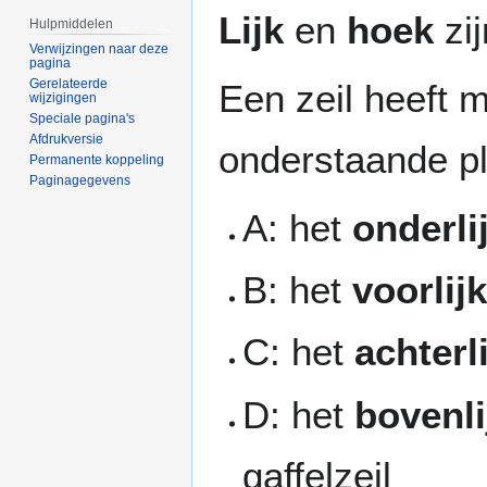
Naar
Naar
Lijk
en
hoek
zij
Hulpmiddelen
navigatie
zoeken
Verwijzingen naar deze
springen
springen
pagina
Gerelateerde
Een zeil heeft 
wijzigingen
Speciale pagina's
Afdrukversie
onderstaande pl
Permanente koppeling
Paginagegevens
A: het
onderli
B: het
voorlij
C: het
achterl
D: het
bovenli
gaffelzeil