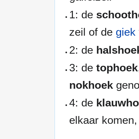
1: de
schooth
zeil of de
giek
2: de
halshoe
3: de
tophoek
nokhoek
gen
4: de
klauwho
elkaar komen, 