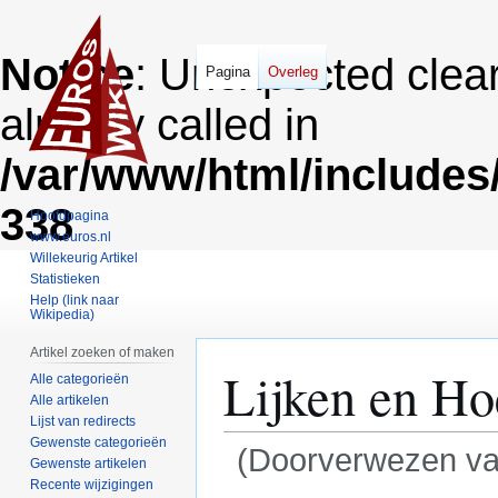
Notice
: Unexpected clea
Pagina
Overleg
already called in
/var/www/html/includes
338
Hoofdpagina
www.euros.nl
Willekeurig Artikel
Statistieken
Help (link naar
Wikipedia)
Artikel zoeken of maken
Lijken en H
Alle categorieën
Alle artikelen
Lijst van redirects
Gewenste categorieën
(Doorverwezen v
Gewenste artikelen
Recente wijzigingen