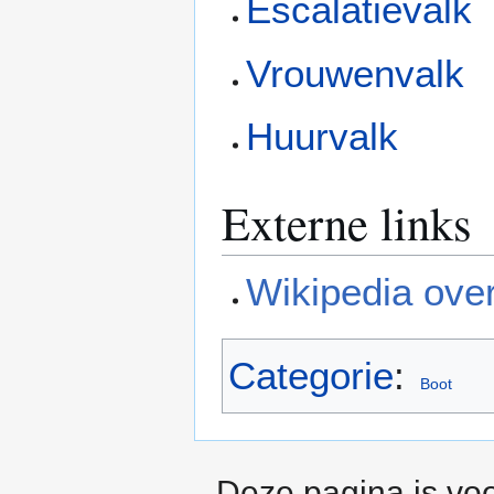
Escalatievalk
Vrouwenvalk
Huurvalk
Externe links
Wikipedia over
Categorie
:
Boot
Deze pagina is voo