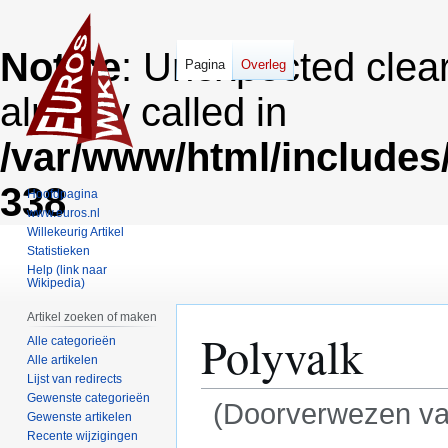
Notice
: Unexpected clea
Pagina
Overleg
already called in
/var/www/html/includes
338
Hoofdpagina
www.euros.nl
Willekeurig Artikel
Statistieken
Help (link naar
Wikipedia)
Artikel zoeken of maken
Polyvalk
Alle categorieën
Alle artikelen
Lijst van redirects
Gewenste categorieën
(Doorverwezen v
Gewenste artikelen
Recente wijzigingen