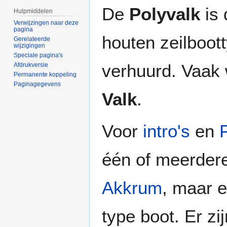
Naar
Naar
De
Polyvalk
is 
Hulpmiddelen
navigatie
zoeken
Verwijzingen naar deze
springen
springen
pagina
houten zeilboot
Gerelateerde
wijzigingen
Speciale pagina's
verhuurd. Vaak 
Afdrukversie
Permanente koppeling
Paginagegevens
Valk
.
Voor
intro's
en
één of meerder
Akkrum
, maar e
type boot. Er zi