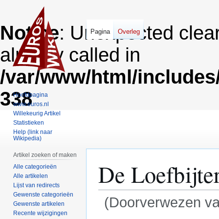
Notice
: Unexpected clea
Pagina
Overleg
already called in
/var/www/html/includes
338
Hoofdpagina
www.euros.nl
Willekeurig Artikel
Statistieken
Help (link naar
Wikipedia)
Artikel zoeken of maken
De Loefbijter
Alle categorieën
Alle artikelen
Lijst van redirects
Gewenste categorieën
(Doorverwezen v
Gewenste artikelen
Recente wijzigingen