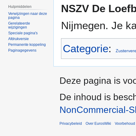
Naar
Naar
NSZV De Loefbi
Hulpmiddelen
navigatie
zoeken
Verwijzingen naar deze
springen
springen
pagina
Nijmegen. Je k
Gerelateerde
wijzigingen
Speciale pagina's
Afdrukversie
Categorie
:
Permanente koppeling
Zustervere
Paginagegevens
Deze pagina is voo
De inhoud is besc
NonCommercial-Sh
Privacybeleid
Over EurosWiki
Voorbehoud