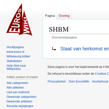
Pagina
Overleg
SHBM
Doorverwijspagina
Naar
Naar
Doorverwijzing naar:
Hoofdpagina
Staat van herkomst en
navigatie
zoeken
www.euros.nl
springen
springen
Willekeurig Artikel
Statistieken
Help (link naar
Deze pagina is voor het laatst bewerkt op 4 f
Wikipedia)
De inhoud is beschikbaar onder de
Creative 
Artikel zoeken of maken
Privacybeleid
Over EurosWiki
Voorbehoud
Alle categorieën
Alle artikelen
Lijst van redirects
Gewenste categorieën
Gewenste artikelen
Recente wijzigingen