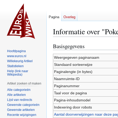
Pagina
Overleg
Informatie over "Po
Basisgegevens
Naar
Naar
navigatie
zoeken
Hoofdpagina
www.euros.nl
springen
springen
Weergegeven paginanaam
Willekeurig Artikel
Standaard sorteerwijze
Statistieken
Help (link naar
Paginalengte (in bytes)
Wikipedia)
Naamruimte-ID
Artikel zoeken of maken
Paginanummer
Alle categorieën
Taal voor de pagina
Alle artikelen
Lijst van redirects
Pagina-inhoudsmodel
Gewenste categorieën
Indexering door robots
Gewenste artikelen
Aantal doorverwijzingen naar deze pa
Recente wijzigingen