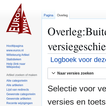
Pagina
Overleg
Overleg:Buit
versiegeschi
Hoofdpagina
www.euros.nl
Willekeurig Artikel
Logboek voor deze
Statistieken
Help (link naar
Wikipedia)
Naar
Naar
Naar versies zoeken
navigatie
zoeken
Artikel zoeken of maken
springen
springen
Alle categorieën
Alle artikelen
Selectie voor ve
Lijst van redirects
Gewenste categorieën
Gewenste artikelen
versies en toe
Recente wijzigingen