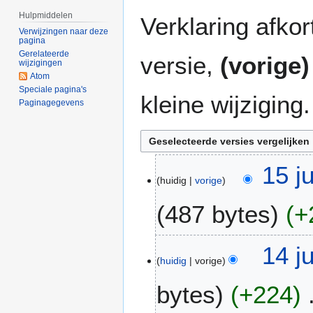
Hulpmiddelen
Verklaring afko
Verwijzingen naar deze
pagina
Gerelateerde
versie,
(vorige)
wijzigingen
Atom
Speciale pagina's
kleine wijziging.
Paginagegevens
1
15 j
huidig
vorige
5
j
487 bytes
+
u
n
G
2
1
14 j
e
0
huidig
vorige
4
e
1
j
bytes
+224
n
0
u
b
n