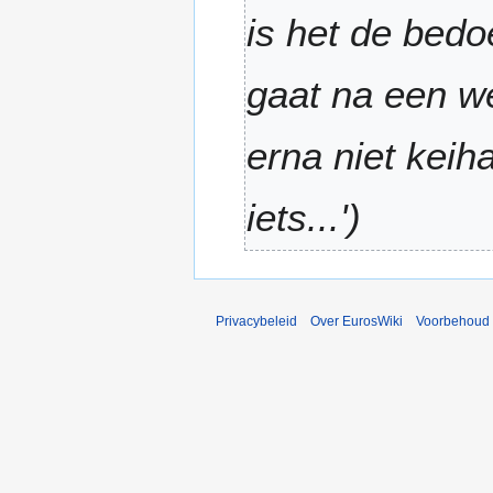
e
2
is het de bedo
w
0
e
1
r
gaat na een w
0
k
i
erna niet keih
n
g
s
iets...'
s
a
m
e
Privacybeleid
Over EurosWiki
Voorbehoud
n
v
a
t
t
i
n
g