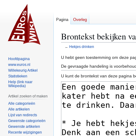
Pagina
Overleg
Brontekst bekijken v
←
Hekjes drinken
Naar
Naar
U hebt geen toestemming om deze pag
Hoofdpagina
navigatie
zoeken
www.euros.nl
De gevraagde handeling is voorbehoud
springen
springen
Willekeurig Artikel
U kunt de brontekst van deze pagina b
Statistieken
Help (link naar
Wikipedia)
Artikel zoeken of maken
Alle categorieën
Alle artikelen
Lijst van redirects
Gewenste categorieën
Gewenste artikelen
Recente wijzigingen