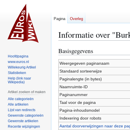
Pagina
Overleg
Informatie over "Bur
Basisgegevens
Naar
Naar
navigatie
zoeken
Hoofdpagina
www.euros.nl
springen
springen
Weergegeven paginanaam
Willekeurig Artikel
Standaard sorteerwijze
Statistieken
Help (link naar
Paginalengte (in bytes)
Wikipedia)
Naamruimte-ID
Artikel zoeken of maken
Paginanummer
Alle categorieën
Taal voor de pagina
Alle artikelen
Lijst van redirects
Pagina-inhoudsmodel
Gewenste categorieën
Indexering door robots
Gewenste artikelen
Aantal doorverwijzingen naar deze pa
Recente wijzigingen