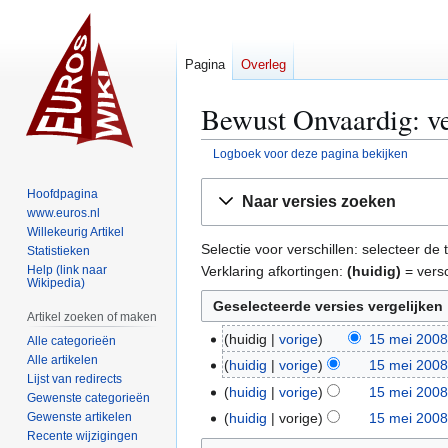
Pagina
Overleg
Bewust Onvaardig: ve
Logboek voor deze pagina bekijken
Naar
Naar
Hoofdpagina
Naar versies zoeken
navigatie
zoeken
www.euros.nl
springen
springen
Willekeurig Artikel
Selectie voor verschillen: selecteer d
Statistieken
Verklaring afkortingen:
(huidig)
= versc
Help (link naar
Wikipedia)
Artikel zoeken of maken
huidig
vorige
15 mei 2008
1
Alle categorieën
G
Alle artikelen
5
huidig
vorige
15 mei 2008
Lijst van redirects
e
m
G
huidig
vorige
15 mei 2008
Gewenste categorieën
e
e
e
G
Gewenste artikelen
huidig
vorige
15 mei 2008
n
i
e
e
Recente wijzigingen
G
b