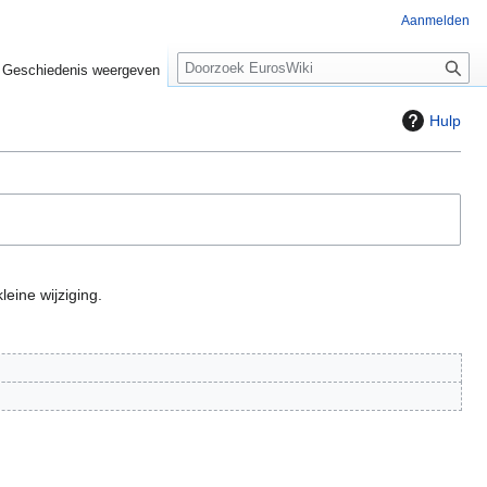
Aanmelden
Z
Geschiedenis weergeven
o
e
Hulp
k
e
n
leine wijziging.