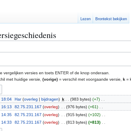
Lezen
Brontekst bekijken
rsiegeschiedenis
e te vergelijken versies en toets ENTER of de knop onderaan.
hil met huidige versie,
(vorige)
= verschil met voorgaande versie,
k
= k
 18:04
Har
overleg
bijdragen
k
983 bytes
+7
 16:13
82.75.231.167
overleg
976 bytes
+61
 14:35
82.75.231.167
overleg
915 bytes
+102
 14:33
82.75.231.167
overleg
813 bytes
+813