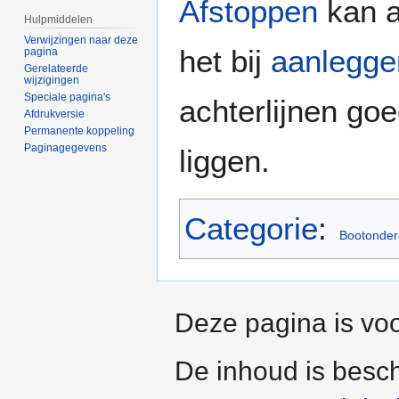
Afstoppen
kan a
Hulpmiddelen
Verwijzingen naar deze
het bij
aanlegge
pagina
Gerelateerde
wijzigingen
Speciale pagina's
achterlijnen go
Afdrukversie
Permanente koppeling
Paginagegevens
liggen.
Categorie
:
Bootonder
Deze pagina is voo
De inhoud is besc