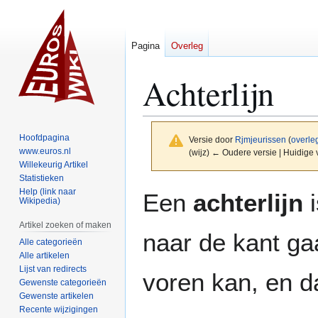
Pagina
Overleg
Achterlijn
Hoofdpagina
Versie door
Rjmjeurissen
(
overle
www.euros.nl
(wijz) ← Oudere versie | Huidige v
Willekeurig Artikel
Statistieken
Naar
Naar
Help (link naar
Een
achterlijn
i
Wikipedia)
navigatie
zoeken
springen
springen
Artikel zoeken of maken
naar de kant ga
Alle categorieën
Alle artikelen
Lijst van redirects
voren kan, en d
Gewenste categorieën
Gewenste artikelen
Recente wijzigingen