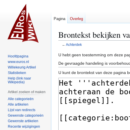
Pagina
Overleg
Brontekst bekijken v
←
Achterdek
Naar
Naar
U hebt geen toestemming om deze pag
Hoofdpagina
navigatie
zoeken
www.euros.nl
De gevraagde handeling is voorbehoud
springen
springen
Willekeurig Artikel
U kunt de brontekst van deze pagina b
Statistieken
Help (link naar
Wikipedia)
Artikel zoeken of maken
Alle categorieën
Alle artikelen
Lijst van redirects
Gewenste categorieën
Gewenste artikelen
Recente wijzigingen