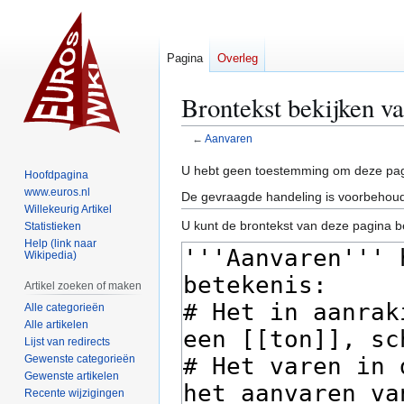
Pagina
Overleg
Brontekst bekijken v
←
Aanvaren
Naar
Naar
U hebt geen toestemming om deze pag
Hoofdpagina
navigatie
zoeken
www.euros.nl
De gevraagde handeling is voorbehoud
springen
springen
Willekeurig Artikel
U kunt de brontekst van deze pagina b
Statistieken
Help (link naar
Wikipedia)
Artikel zoeken of maken
Alle categorieën
Alle artikelen
Lijst van redirects
Gewenste categorieën
Gewenste artikelen
Recente wijzigingen