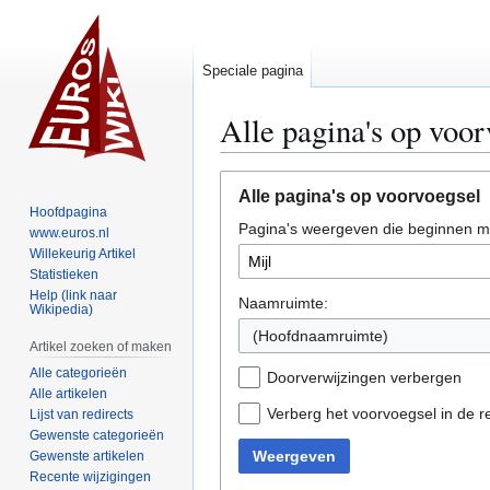
Speciale pagina
Alle pagina's op voor
Naar
Naar
Alle pagina's op voorvoegsel
navigatie
zoeken
Hoofdpagina
Pagina's weergeven die beginnen m
springen
springen
www.euros.nl
Willekeurig Artikel
Statistieken
Help (link naar
Naamruimte:
Wikipedia)
(Hoofdnaamruimte)
Artikel zoeken of maken
Alle categorieën
Doorverwijzingen verbergen
Alle artikelen
Verberg het voorvoegsel in de r
Lijst van redirects
Gewenste categorieën
Weergeven
Gewenste artikelen
Recente wijzigingen