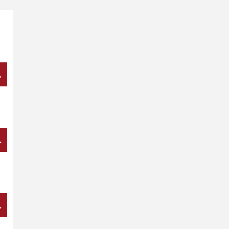
→
→
→