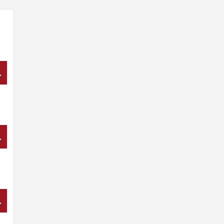
→
→
→