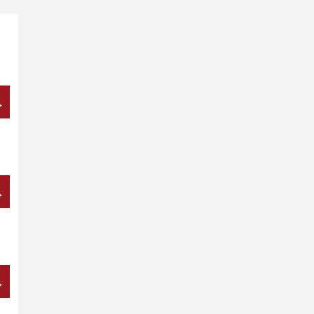
→
→
→