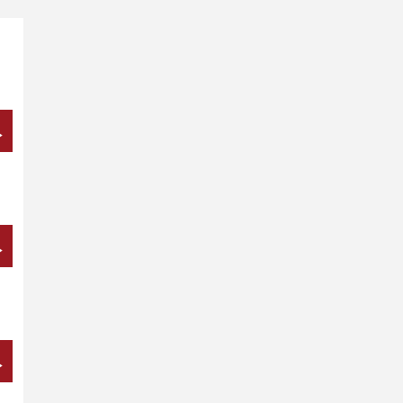
→
→
→