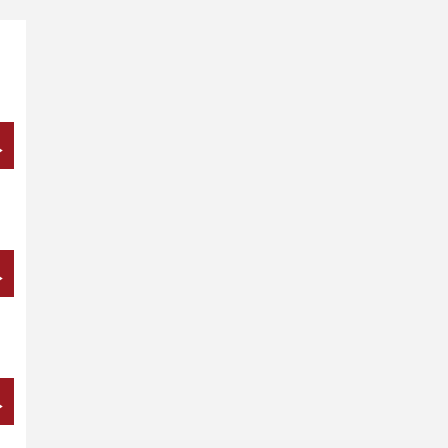
→
→
→