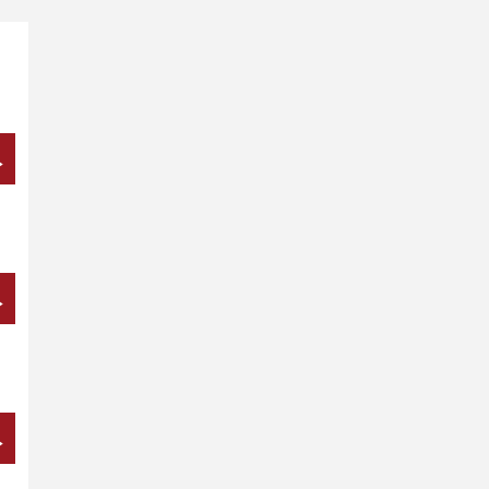
→
→
→