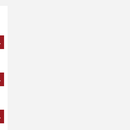
→
→
→