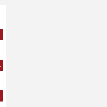
→
→
→