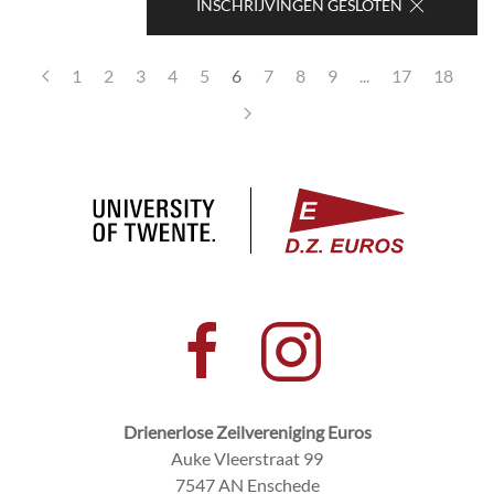
INSCHRIJVINGEN GESLOTEN
1
2
3
4
5
6
7
8
9
...
17
18
Drienerlose Zeilvereniging Euros
Auke Vleerstraat 99
7547 AN Enschede