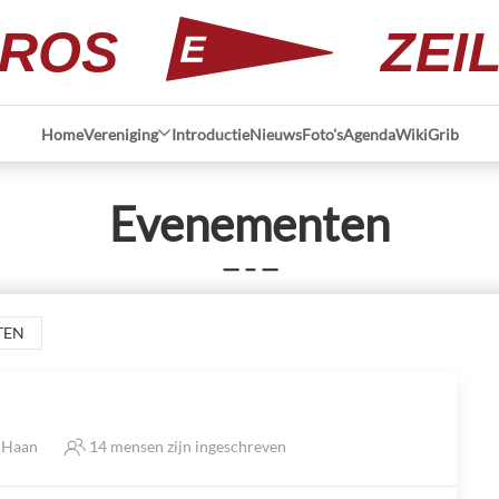
ROS
ZEI
Home
Vereniging
Introductie
Nieuws
Foto's
Agenda
Wiki
Grib
Evenementen
— – —
TEN
e Haan
14 mensen zijn ingeschreven