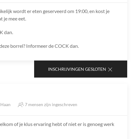
ikelijk wordt er eten geserveerd om 19:00, en kost je
t je mee eet.
K dan.
ns deze borrel? Informeer de COCK dan.
INSCHRIJVINGEN GESLOTEN
e Haan
7 mensen zijn ingeschreven
lkom of je klus ervaring hebt of niet er is genoeg werk