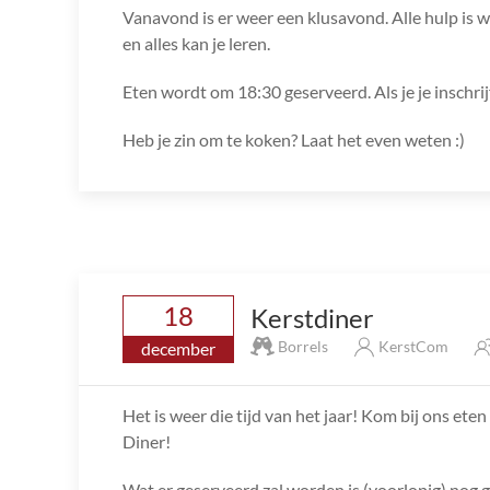
Vanavond is er weer een klusavond. Alle hulp is we
en alles kan je leren.
Eten wordt om 18:30 geserveerd. Als je je inschri
Heb je zin om te koken? Laat het even weten :)
18
Kerstdiner
Borrels
KerstCom
december
Het is weer die tijd van het jaar! Kom bij ons et
Diner!
Wat er geserveerd zal worden is (voorlopig) nog 