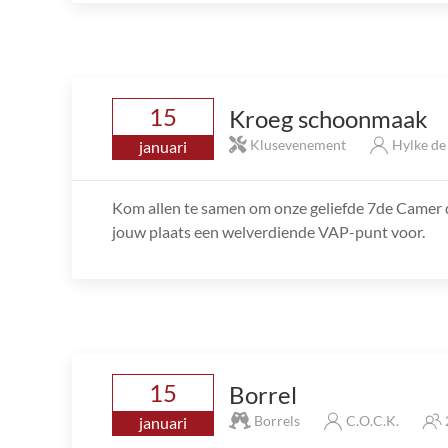
15
Kroeg schoonmaak
Klusevenement
Hylke d
januari
Kom allen te samen om onze geliefde 7de Camer de 
jouw plaats een welverdiende VAP-punt voor.
15
Borrel
Borrels
C.O.C.K.
januari