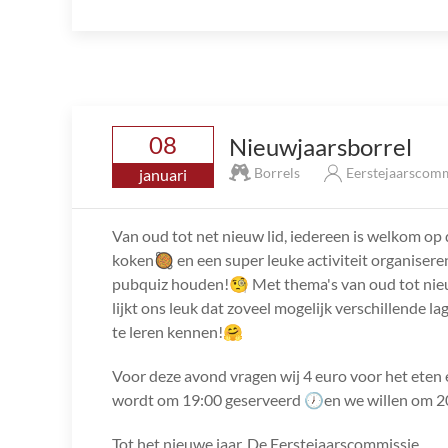
08
Nieuwjaarsborrel
Borrels
Eerstejaarscom
januari
Van oud tot net nieuw lid, iedereen is welkom o
koken🥘 en een super leuke activiteit organiser
pubquiz houden!🧐 Met thema's van oud tot nieuw
lijkt ons leuk dat zoveel mogelijk verschillende 
te leren kennen!🤗
Voor deze avond vragen wij 4 euro voor het eten 
wordt om 19:00 geserveerd 🕖en we willen om 20
Tot het nieuwe jaar, De Eerstejaarscommissie