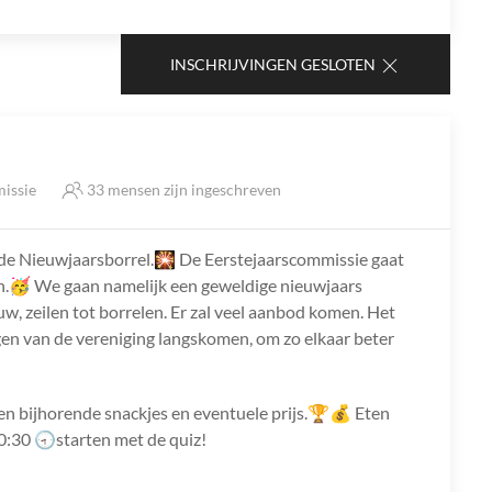
INSCHRIJVINGEN GESLOTEN
missie
33 mensen zijn ingeschreven
p de Nieuwjaarsborrel.🎇 De Eerstejaarscommissie gaat
en.🥳 We gaan namelijk een geweldige nieuwjaars
, zeilen tot borrelen. Er zal veel aanbod komen. Het
lagen van de vereniging langskomen, om zo elkaar beter
en bijhorende snackjes en eventuele prijs.🏆💰 Eten
:30 🕣starten met de quiz!