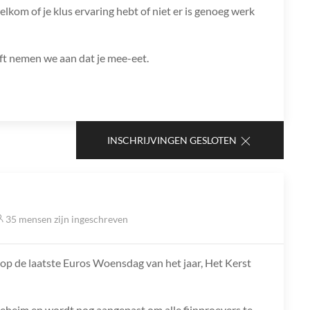
lkom of je klus ervaring hebt of niet er is genoeg werk
jft nemen we aan dat je mee-eet.
INSCHRIJVINGEN GESLOTEN
35 mensen zijn ingeschreven
en op de laatste Euros Woensdag van het jaar, Het Kerst
geheim en wordt nog aangepast om alle fijnproevers te