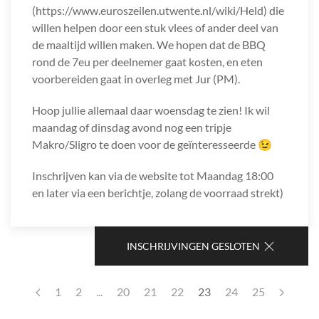
(https://www.euroszeilen.utwente.nl/wiki/Held) die
willen helpen door een stuk vlees of ander deel van
de maaltijd willen maken. We hopen dat de BBQ
rond de 7eu per deelnemer gaat kosten, en eten
voorbereiden gaat in overleg met Jur (PM).
Hoop jullie allemaal daar woensdag te zien! Ik wil
maandag of dinsdag avond nog een tripje
Makro/Sligro te doen voor de geïnteresseerde 😉
Inschrijven kan via de website tot Maandag 18:00
en later via een berichtje, zolang de voorraad strekt)
INSCHRIJVINGEN GESLOTEN
1
2
...
20
21
22
23
24
25