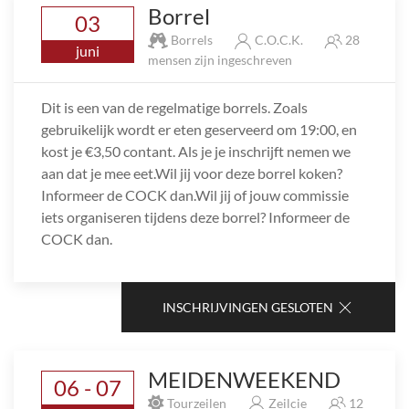
Borrel
03
Borrels
C.O.C.K.
28
juni
mensen zijn ingeschreven
Dit is een van de regelmatige borrels. Zoals
gebruikelijk wordt er eten geserveerd om 19:00, en
kost je €3,50 contant. Als je je inschrijft nemen we
aan dat je mee eet.Wil jij voor deze borrel koken?
Informeer de COCK dan.Wil jij of jouw commissie
iets organiseren tijdens deze borrel? Informeer de
COCK dan.
INSCHRIJVINGEN GESLOTEN
MEIDENWEEKEND
06 - 07
Tourzeilen
Zeilcie
12