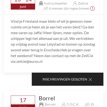
Instructiezeilen
Zeilcie
juni
6 mensen zijn ingeschreven
Vind je Friesland maar klein of wil je gewoon meer
ruimte om je heen als je aan het varen bent? Ga dan
mee varen op Jaffa! Meer lijnen, meer opties. De
schipper legt het allemaal aan je uit. We vertrekken
op vrijdag avond naar Lelystad en komen op zondag
avond weer terug in Enschede.Heb je vragen over
het weekend? Neem dan contact op met de ZeilCie
via zeilcie@euros.nl
INSCHRIJVINGEN GESLOTEN
Borrel
17
Borrels
C.O.C.K.
25