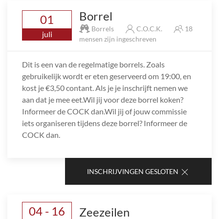
Borrel
01
Borrels
C.O.C.K.
18
juli
mensen zijn ingeschreven
Dit is een van de regelmatige borrels. Zoals
gebruikelijk wordt er eten geserveerd om 19:00, en
kost je €3,50 contant. Als je je inschrijft nemen we
aan dat je mee eet.Wil jij voor deze borrel koken?
Informeer de COCK dan.Wil jij of jouw commissie
iets organiseren tijdens deze borrel? Informeer de
COCK dan.
INSCHRIJVINGEN GESLOTEN
04 - 16
Zeezeilen