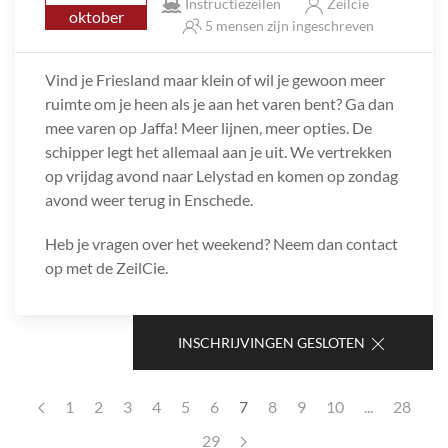
Instructiezeilen
Zeilcie
oktober
5 mensen zijn ingeschreven
Vind je Friesland maar klein of wil je gewoon meer
ruimte om je heen als je aan het varen bent? Ga dan
mee varen op Jaffa! Meer lijnen, meer opties. De
schipper legt het allemaal aan je uit. We vertrekken
op vrijdag avond naar Lelystad en komen op zondag
avond weer terug in Enschede.
Heb je vragen over het weekend? Neem dan contact
op met de ZeilCie.
INSCHRIJVINGEN GESLOTEN
1
2
3
4
5
6
7
8
9
10
...
28
29