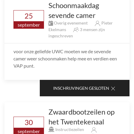
Schoonmaakdag
sevende camer
25
Overig evenement
Pieter
september
Ekelmans
3 mensen zijn
ingeschreven
voor onze geliefde UWC moeten we de sevende
camer weer schoonmaken help mee en verdien een
VAP punt.
INSCHRIJVINGEN GESLOTEN
Zwaardbootzeilen op
het Twentekenaal
30
Instructiezeilen
september