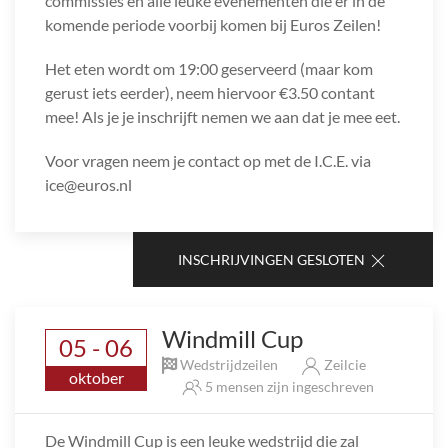
commissies en alle leuke evenementen die er in de
komende periode voorbij komen bij Euros Zeilen!
Het eten wordt om 19:00 geserveerd (maar kom
gerust iets eerder), neem hiervoor €3.50 contant
mee! Als je je inschrijft nemen we aan dat je mee eet.
Voor vragen neem je contact op met de I.C.E. via
ice@euros.nl
INSCHRIJVINGEN GESLOTEN
Windmill Cup
05 - 06
Wedstrijdzeilen
Zeilcie
oktober
5 mensen zijn ingeschreven
De Windmill Cup is een leuke wedstrijd die zal