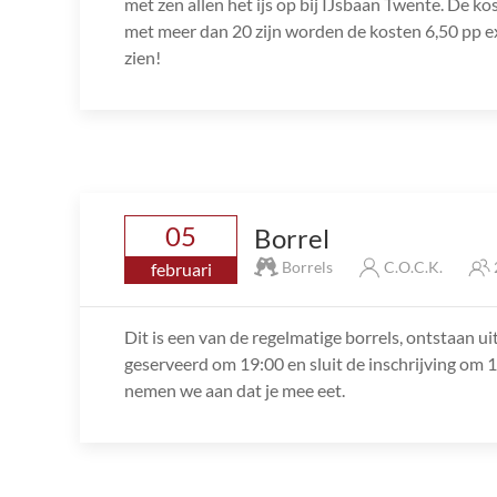
met zen allen het ijs op bij IJsbaan Twente. De k
met meer dan 20 zijn worden de kosten 6,50 pp exc
zien!
05
Borrel
Borrels
C.O.C.K.
februari
Dit is een van de regelmatige borrels, ontstaan u
geserveerd om 19:00 en sluit de inschrijving om 15:
nemen we aan dat je mee eet.