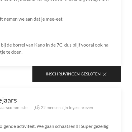
jft nemen we aan dat je mee-eet.
ij de borrel van Kano in de 7C, dus blijf vooral ook na
tje te doen.
INSCHRIJVINGEN GESLOTEN
ejaars
jaarscommissie
22 mensen zijn ingeschreven
gende activiteit. We gaan schaatsen!!! Super gezellig