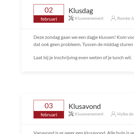
02
Klusdag
Klusevenement
Romke J
februari
Deze zondag gaan we een dagje klussen! Kom voora
dat ook geen probleem. Tussen de middag sturen 
Laat bij je inschrijving even weten of je lunch wil.
03
Klusavond
Klusevenement
Hylke d
februari
Vanavond is er weer een klusavond. Alle hulp is we