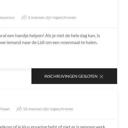
ansonius
3 mensen zijn ingeschreven
l een handje helpen! Als je niet de hele dag kan, is
we iemand naar de Lidl om een noenmaal te halen.
INSCHRIJVINGEN GESLOTEN
e Haan
16 mensen zijn ingeschreven
lkom of je klus ervaring hebt of niet er is genoeg werk