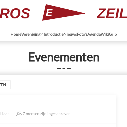
ROS
ZEI
Home
Vereniging
Introductie
Nieuws
Foto's
Agenda
Wiki
Grib
Evenementen
— – —
TEN
e Haan
7 mensen zijn ingeschreven