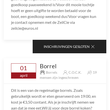
goedkoop paasweekend is!Voor dit mooie tochtje
hoeft er geen uitgifte te worden betaald voor de
boot, een goedkoop weekend dus!Voor vragen kun
je contact opnemen met de ZeilCie via
zeilcie@euros.nl
INSCHRIJVINGEN GESLOTEN
Borrel
01
Borrels
C.O.C.K.
19
april
mensen zijn ingeschreven
Dit is een van de regelmatige borrels. Zoals
gebruikelijk wordt er eten geserveerd om 19:00, en
kost je €3,50 contant. Als je je inschrijft nemen we
aan dat je mee eet.Wil jij voor deze borrel koken?