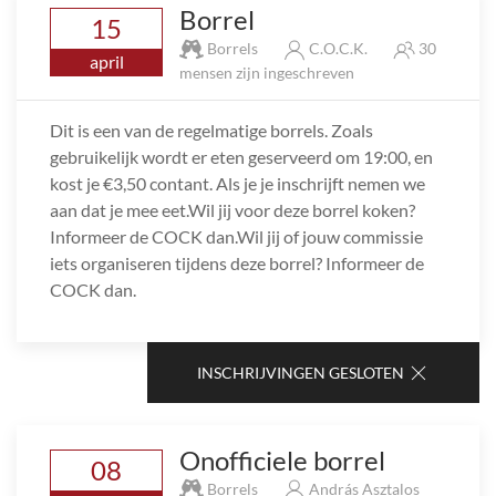
Borrel
15
Borrels
C.O.C.K.
30
april
mensen zijn ingeschreven
Dit is een van de regelmatige borrels. Zoals
gebruikelijk wordt er eten geserveerd om 19:00, en
kost je €3,50 contant. Als je je inschrijft nemen we
aan dat je mee eet.Wil jij voor deze borrel koken?
Informeer de COCK dan.Wil jij of jouw commissie
iets organiseren tijdens deze borrel? Informeer de
COCK dan.
INSCHRIJVINGEN GESLOTEN
Onofficiele borrel
08
Borrels
András Asztalos