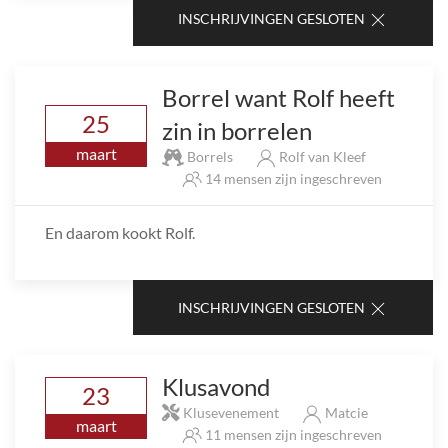
INSCHRIJVINGEN GESLOTEN
Borrel want Rolf heeft
25
zin in borrelen
maart
Borrels
Rolf van Kleef
14 mensen zijn ingeschreven
En daarom kookt Rolf.
INSCHRIJVINGEN GESLOTEN
Klusavond
23
Klusevenement
Matcie
maart
11 mensen zijn ingeschreven