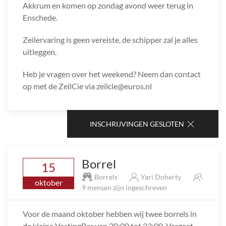
Akkrum en komen op zondag avond weer terug in
Enschede.
Zeilervaring is geen vereiste, de schipper zal je alles
uitleggen.
Heb je vragen over het weekend? Neem dan contact
op met de ZeilCie via zeilcie@euros.nl
INSCHRIJVINGEN GESLOTEN
Borrel
15
Borrels
Yari Doherty
oktober
9 mensen zijn ingeschreven
Voor de maand oktober hebben wij twee borrels in
de kleine VestingBar van 20:00 tot 22:00. Vergeet