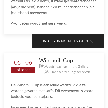
wetsuit (als je die hebt), surflaarsjes/waterschoenen
(als je die hebt), handoek, en zeilhandschoenen (als
je die hebt) meeneemt!
Avondeten wordt niet geserveerd.
INSCHRIJVINGEN GESLOTEN
Windmill Cup
05 - 06
Wedstrijdzeilen
Zeilcie
oktober
5 mensen zijn ingeschreven
De Windmill Cup is een leuke wedstrijd die zal
worden gevaren met Jaffa. Dit evenement is vooral
bedoeld voor eerstejaars.
Bij vragen kun je contact opnemen met de ZeilCie.