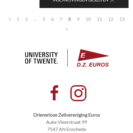
1
2
...
5
6
7
8
9
10
11
12
13
Drienerlose Zeilvereniging Euros
Auke Vleerstraat 99
7547 AN Enschede