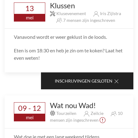
Klussen
13
Klusevenement
Iris Zijlstra
mei
7 mensen zijn ingeschreven
Vanavond wordt er weer geklust in de loods.
Eten is om 18:30 en heb je zin om te koken? Laat het
even weten!
INSCHRIJVINGEN GESLOTEN
Wat nou Wad!
09 - 12
Tourzeilen
Zeilcie
10
mei
mensen zijn ingeschreven
Wat doe je met een lang weekend tijdens