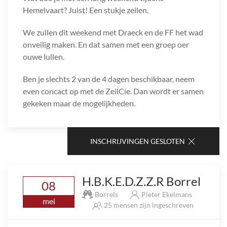
Hemelvaart? Juist! Een stukje zeilen.
We zullen dit weekend met Draeck en de FF het wad
onveilig maken. En dat samen met een groep oer
ouwe lullen.
Ben je slechts 2 van de 4 dagen beschikbaar, neem
even concact op met de ZeilCie. Dan wordt er samen
gekeken maar de mogelijkheden.
INSCHRIJVINGEN GESLOTEN
H.B.K.E.D.Z.Z.R Borrel
08
Borrels
Pieter Ekelmans
mei
25 mensen zijn ingeschreven