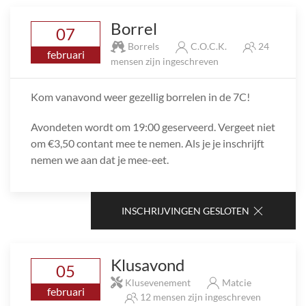
Borrel
07
Borrels
C.O.C.K.
24
februari
mensen zijn ingeschreven
Kom vanavond weer gezellig borrelen in de 7C!
Avondeten wordt om 19:00 geserveerd. Vergeet niet
om €3,50 contant mee te nemen. Als je je inschrijft
nemen we aan dat je mee-eet.
INSCHRIJVINGEN GESLOTEN
Klusavond
05
Klusevenement
Matcie
februari
12 mensen zijn ingeschreven