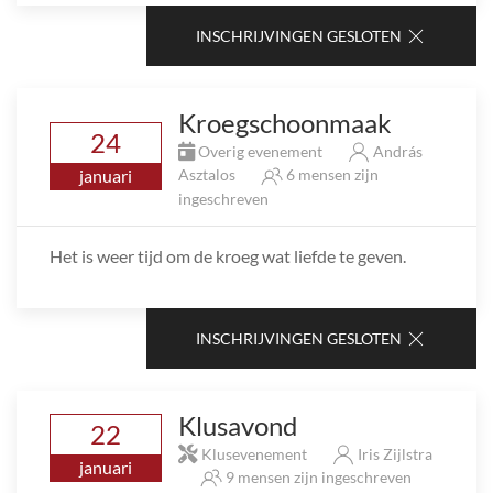
INSCHRIJVINGEN GESLOTEN
Kroegschoonmaak
24
Overig evenement
András
januari
Asztalos
6 mensen zijn
ingeschreven
Het is weer tijd om de kroeg wat liefde te geven.
INSCHRIJVINGEN GESLOTEN
Klusavond
22
Klusevenement
Iris Zijlstra
januari
9 mensen zijn ingeschreven