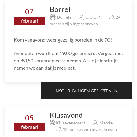
Borrel
07
Borrels
C.O.C.K.
24
februari
mensen zijn ingeschreven
Kom vanavond weer gezellig borrelen in de 7C!
Avondeten wordt om 19:00 geserveerd. Vergeet niet
om €3,50 contant mee te nemen. Als je je inschrijft
nemen we aan dat je mee-eet.
INSCHRIJVINGEN GESLOTEN
Klusavond
05
Klusevenement
Matcie
februari
12 mensen zijn ingeschreven