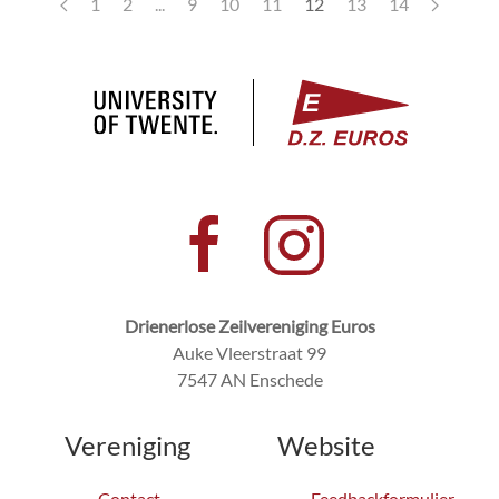
1
2
...
9
10
11
12
13
14
Drienerlose Zeilvereniging Euros
Auke Vleerstraat 99
7547 AN Enschede
Vereniging
Website
Contact
Feedbackformulier