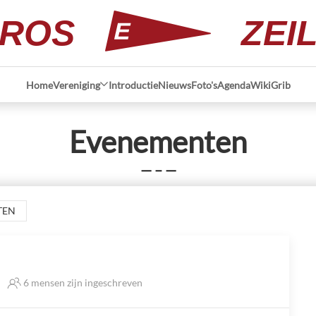
ROS
ZEI
Home
Vereniging
Introductie
Nieuws
Foto's
Agenda
Wiki
Grib
Evenementen
— – —
TEN
6 mensen zijn ingeschreven