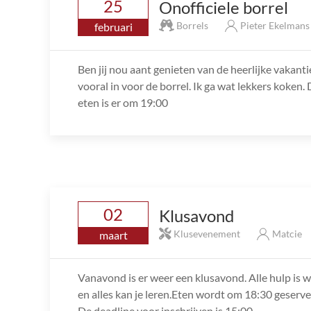
25
Onofficiele borrel
Borrels
Pieter Ekelman
februari
Ben jij nou aant genieten van de heerlijke vakanti
vooral in voor de borrel. Ik ga wat lekkers koken.
eten is er om 19:00
02
Klusavond
Klusevenement
Matcie
maart
Vanavond is er weer een klusavond. Alle hulp is we
en alles kan je leren.Eten wordt om 18:30 geservee
De deadline voor inschrijven is 15:00