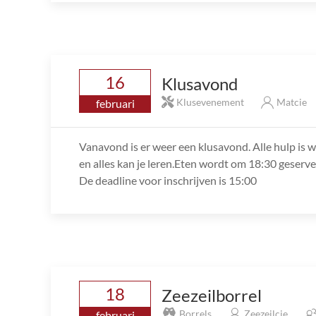
16
Klusavond
Klusevenement
Matcie
februari
Vanavond is er weer een klusavond. Alle hulp is we
en alles kan je leren.Eten wordt om 18:30 geservee
De deadline voor inschrijven is 15:00
18
Zeezeilborrel
Borrels
Zeezeilcie
februari