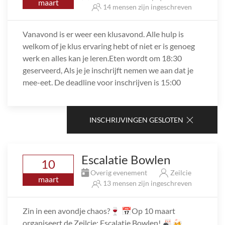
maart
14 mensen zijn ingeschreven
Vanavond is er weer een klusavond. Alle hulp is
welkom of je klus ervaring hebt of niet er is genoeg
werk en alles kan je leren.Eten wordt om 18:30
geserveerd, Als je je inschrijft nemen we aan dat je
mee-eet. De deadline voor inschrijven is 15:00
INSCHRIJVINGEN GESLOTEN
Escalatie Bowlen
10
Overig evenement
Zeilcie
maart
13 mensen zijn ingeschreven
Zin in een avondje chaos?🍷 📅Op 10 maart
organiseert de Zeilcie: Escalatie Bowlen! 🎳🍻