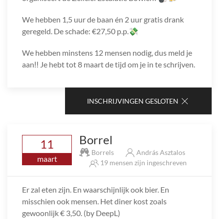
We hebben 1,5 uur de baan én 2 uur gratis drank
geregeld. De schade: €27,50 p.p.💸
We hebben minstens 12 mensen nodig, dus meld je
aan‼️ Je hebt tot 8 maart de tijd om je in te schrijven.
INSCHRIJVINGEN GESLOTEN
Borrel
11
Borrels
András Asztalos
maart
19 mensen zijn ingeschreven
Er zal eten zijn. En waarschijnlijk ook bier. En
misschien ook mensen. Het diner kost zoals
gewoonlijk € 3,50. (by DeepL)