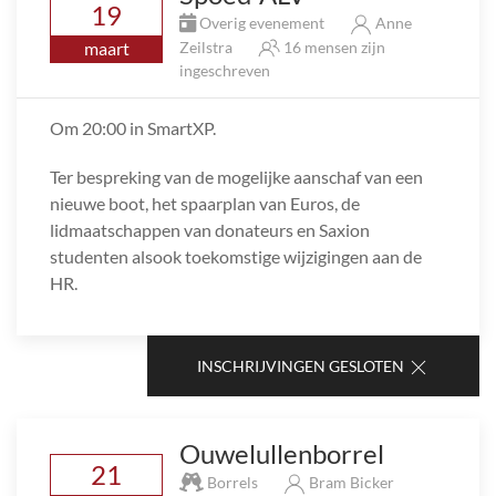
19
Overig evenement
Anne
maart
Zeilstra
16 mensen zijn
ingeschreven
Om 20:00 in SmartXP.
Ter bespreking van de mogelijke aanschaf van een
nieuwe boot, het spaarplan van Euros, de
lidmaatschappen van donateurs en Saxion
studenten alsook toekomstige wijzigingen aan de
HR.
INSCHRIJVINGEN GESLOTEN
Ouwelullenborrel
21
Borrels
Bram Bicker