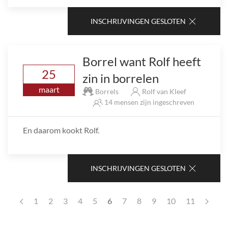
INSCHRIJVINGEN GESLOTEN
Borrel want Rolf heeft
25
zin in borrelen
maart
Borrels
Rolf van Kleef
14 mensen zijn ingeschreven
En daarom kookt Rolf.
INSCHRIJVINGEN GESLOTEN
1
2
3
4
5
6
7
8
9
10
11