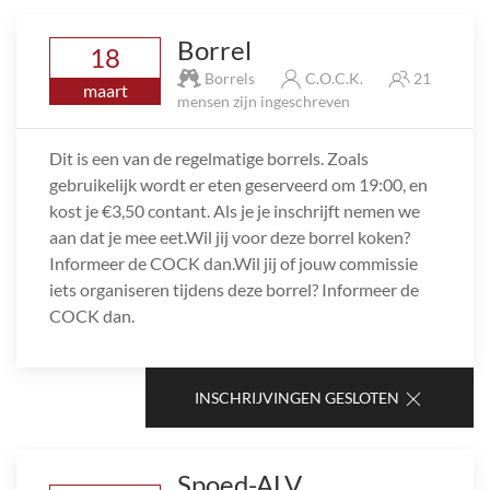
Borrel
18
Borrels
C.O.C.K.
21
maart
mensen zijn ingeschreven
Dit is een van de regelmatige borrels. Zoals
gebruikelijk wordt er eten geserveerd om 19:00, en
kost je €3,50 contant. Als je je inschrijft nemen we
aan dat je mee eet.Wil jij voor deze borrel koken?
Informeer de COCK dan.Wil jij of jouw commissie
iets organiseren tijdens deze borrel? Informeer de
COCK dan.
INSCHRIJVINGEN GESLOTEN
Spoed-ALV