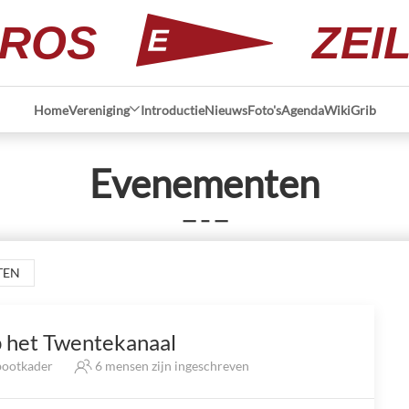
ROS
ZEI
Home
Vereniging
Introductie
Nieuws
Foto's
Agenda
Wiki
Grib
Evenementen
— – —
TEN
 het Twentekanaal
ootkader
6 mensen zijn ingeschreven