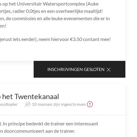
ds op het Universitair Watersportcomplex (Auke
rtjes, radler 0.0tjes en een overheerlijke maaltijd!
len, de commissies en alle leuke evenementen die er in
en!
rust iets eerder), neem hiervoor €3.50 contant mee!
INSCHRIJVINGEN GESLOTEN
 het Twentekanaal
ootkader
10 mensen zijn ingeschreven
In principe bedenkt de trainer een interessant
elen doorcommuniceert aan de trainer.