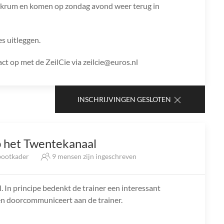
kkrum en komen op zondag avond weer terug in
es uitleggen.
t op met de ZeilCie via zeilcie@euros.nl
INSCHRIJVINGEN GESLOTEN
 het Twentekanaal
ootkader
9 mensen zijn ingeschreven
In principe bedenkt de trainer een interessant
elen doorcommuniceert aan de trainer.