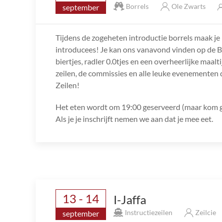
Borrels
Ole Zwarts
september
Tijdens de zogeheten introductie borrels maak je
introducees! Je kan ons vanavond vinden op de Bo
biertjes, radler 0.0tjes en een overheerlijke maalt
zeilen, de commissies en alle leuke evenementen 
Zeilen!
Het eten wordt om 19:00 geserveerd (maar kom ge
Als je je inschrijft nemen we aan dat je mee eet.
13 - 14
I-Jaffa
Instructiezeilen
Zeilcie
september