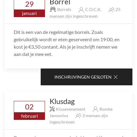
Borrel
29
Borrels
C.O.C.K.
25
januari
mensen zijn ingeschreven
Dit is een van de regelmatige borrels. Zoals
gebruikelijk wordt er eten geserveerd om 19:00, en
kost je €3,50 contant. Als je je inschrijft nemen we
aan dat je mee eet.
INSCHRIJVINGEN GESLOTEN
Klusdag
02
Klusevenement
Romke
februari
Jansonius
3 mensen zijn
ingeschreven