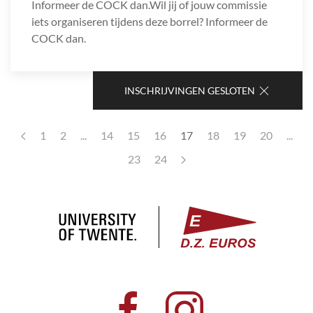
Informeer de COCK dan.Wil jij of jouw commissie
iets organiseren tijdens deze borrel? Informeer de
COCK dan.
INSCHRIJVINGEN GESLOTEN
1
2
...
14
15
16
17
18
19
20
...
23
24