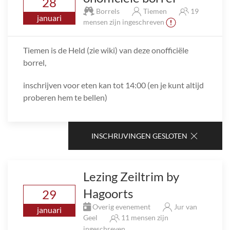
28
Borrels
Tiemen
19
januari
mensen zijn ingeschreven
Tiemen is de Held (zie wiki) van deze onofficiële
borrel,
inschrijven voor eten kan tot 14:00 (en je kunt altijd
proberen hem te bellen)
INSCHRIJVINGEN GESLOTEN
Lezing Zeiltrim by
Hagoorts
29
Overig evenement
Jur van
januari
Geel
11 mensen zijn
ingeschreven