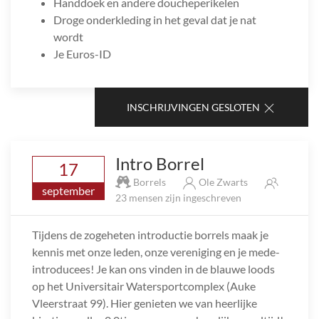
Handdoek en andere doucheperikelen
Droge onderkleding in het geval dat je nat
wordt
Je Euros-ID
INSCHRIJVINGEN GESLOTEN
Intro Borrel
17
Borrels
Ole Zwarts
september
23 mensen zijn ingeschreven
Tijdens de zogeheten introductie borrels maak je
kennis met onze leden, onze vereniging en je mede-
introducees! Je kan ons vinden in de blauwe loods
op het Universitair Watersportcomplex (Auke
Vleerstraat 99). Hier genieten we van heerlijke