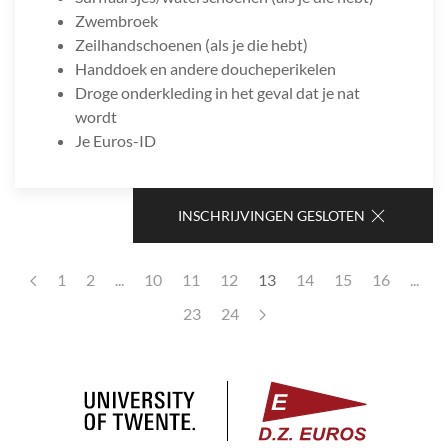
Zwembroek
Zeilhandschoenen (als je die hebt)
Handdoek en andere doucheperikelen
Droge onderkleding in het geval dat je nat
wordt
Je Euros-ID
INSCHRIJVINGEN GESLOTEN
1
2
...
10
11
12
13
14
15
16
...
23
24