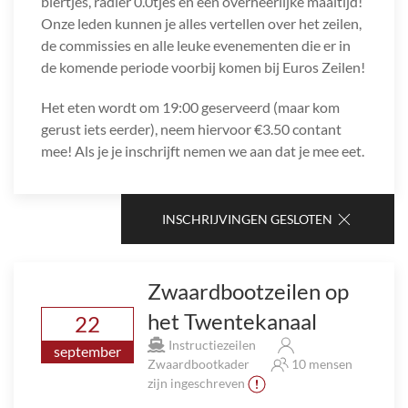
biertjes, radler 0.0tjes en een overheerlijke maaltijd!
Onze leden kunnen je alles vertellen over het zeilen,
de commissies en alle leuke evenementen die er in
de komende periode voorbij komen bij Euros Zeilen!
Het eten wordt om 19:00 geserveerd (maar kom
gerust iets eerder), neem hiervoor €3.50 contant
mee! Als je je inschrijft nemen we aan dat je mee eet.
INSCHRIJVINGEN GESLOTEN
Zwaardbootzeilen op
het Twentekanaal
22
Instructiezeilen
september
Zwaardbootkader
10 mensen
zijn ingeschreven