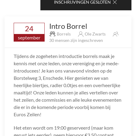
INSCHRIJVINGEN GESLOTEN
Intro Borrel
24
Borrels
Ole Zwarts
september
30 mensen zijn ingeschreven
Tijdens de zogeheten introductie borrels maak je
kennis met onze leden, onze vereniging en je mede-
introducees! Je kan ons vanavond vinden op de
Borstelweg 3, Enschede. Hier genieten we van
heerlijke biertjes, radler 0.0tjes en een overheerlijke
maaltijd! Onze leden kunnen je alles vertellen over
het zeilen, de commissies en alle leuke evenementen
die er in de komende periode voorbij komen bij
Euros Zeilen!
Het eten wordt om 19:00 geserveerd (maar kom
gerust iets eerder), neem hiervoor €3.50 contant